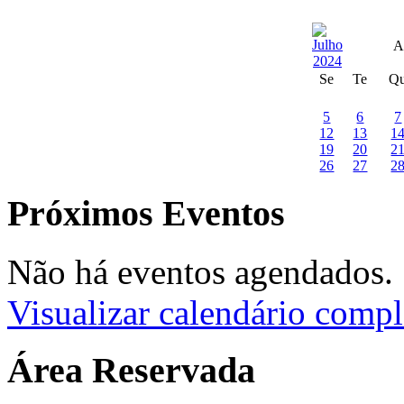
A
Se
Te
Q
5
6
7
12
13
1
19
20
2
26
27
2
Próximos Eventos
Não há eventos agendados.
Visualizar calendário compl
Área Reservada