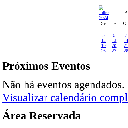
A
Se
Te
Q
5
6
7
12
13
1
19
20
2
26
27
2
Próximos Eventos
Não há eventos agendados.
Visualizar calendário compl
Área Reservada