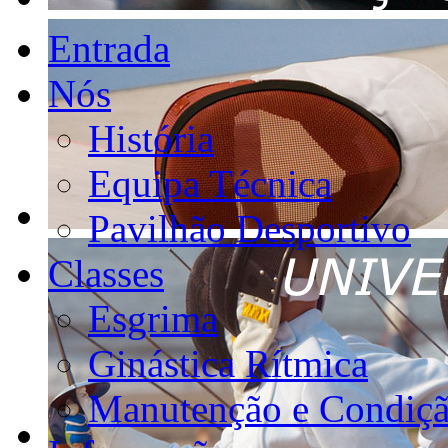
Entrada
Nós
História
Equipa Técnica
Pavilhão Desportivo
Classes
Esgrima
Ginástica Rítmica
Manutenção e Condiçã