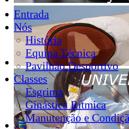
Entrada
Nós
História
Equipa Técnica
Pavilhão Desportivo
Classes
Esgrima
Ginástica Rítmica
Manutenção e Condiçã