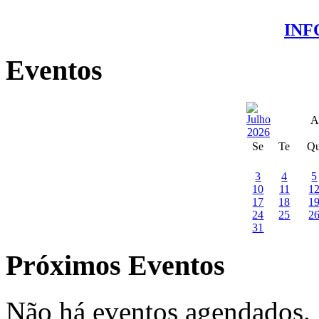
IN
Eventos
A
Se
Te
Q
3
4
5
10
11
1
17
18
1
24
25
2
31
Próximos Eventos
Não há eventos agendados.