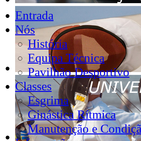
Entrada
Nós
História
Equipa Técnica
Pavilhão Desportivo
Classes
Esgrima
Ginástica Rítmica
Manutenção e Condiçã