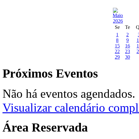
Se
Te
Q
1
2
8
9
1
15
16
1
22
23
2
29
30
Próximos Eventos
Não há eventos agendados.
Visualizar calendário compl
Área Reservada