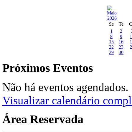
Se
Te
Q
1
2
8
9
1
15
16
1
22
23
2
29
30
Próximos Eventos
Não há eventos agendados.
Visualizar calendário compl
Área Reservada