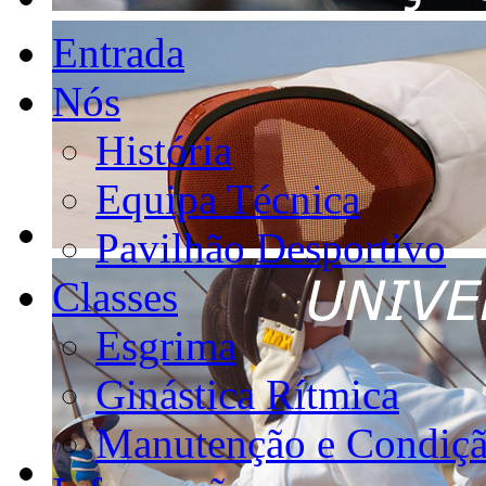
Entrada
Nós
História
Equipa Técnica
Pavilhão Desportivo
Classes
Esgrima
Ginástica Rítmica
Manutenção e Condiçã