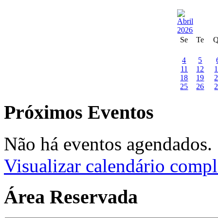
Se
Te
4
5
11
12
18
19
25
26
Próximos Eventos
Não há eventos agendados.
Visualizar calendário compl
Área Reservada