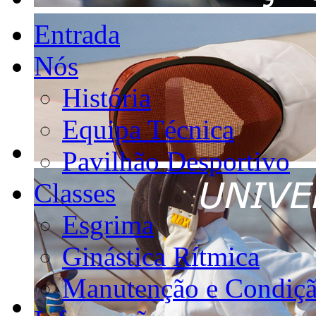
Entrada
Nós
História
Equipa Técnica
Pavilhão Desportivo
Classes
Esgrima
Ginástica Rítmica
Manutenção e Condiçã