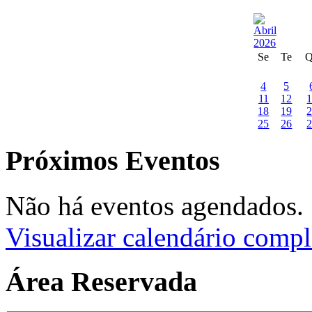
Se
Te
4
5
11
12
18
19
25
26
Próximos Eventos
Não há eventos agendados.
Visualizar calendário compl
Área Reservada