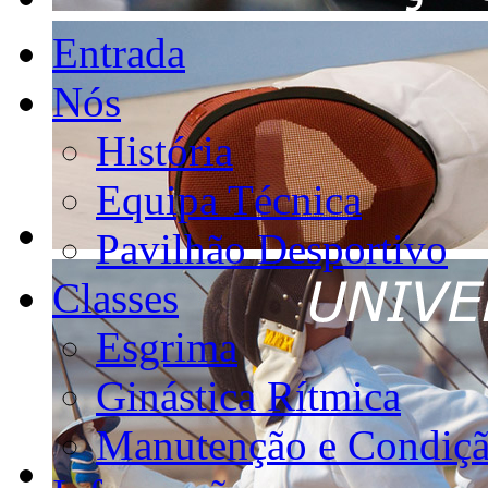
Entrada
Nós
História
Equipa Técnica
Pavilhão Desportivo
Classes
Esgrima
Ginástica Rítmica
Manutenção e Condiçã