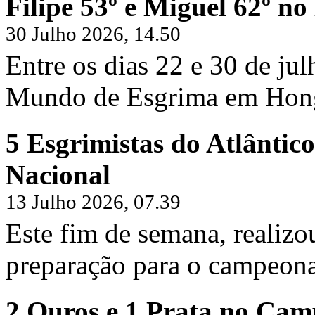
Filipe 53º e Miguel 62º 
30 Julho 2026, 14.50
Entre os dias 22 e 30 de ju
Mundo de Esgrima em Hong 
5 Esgrimistas do Atlântic
Filipe Frazão e Miguel Frazão no Cam
Nacional
Sexta, 19 Junho 2026
Hoje foi dia de voltar às pistas em Fr
Frazão, juntamente com os...
13 Julho 2026, 07.39
Continuar...
Este fim de semana, realizo
preparação para o campeona
2 Ouros e 1 Prata no Cam