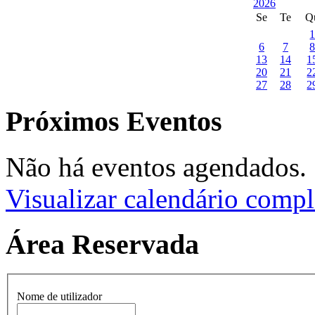
Se
Te
Q
6
7
13
14
1
20
21
2
27
28
2
Próximos Eventos
Não há eventos agendados.
Visualizar calendário compl
Área Reservada
Nome de utilizador