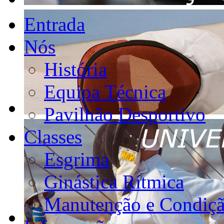
Entrada
Nós
História
Equipa Técnica
Pavilhão Desportivo
Classes
Esgrima
Ginástica Rítmica
Manutenção e Condiçã