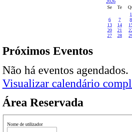
Se
Te
Q
6
7
13
14
1
20
21
2
27
28
2
Próximos Eventos
Não há eventos agendados.
Visualizar calendário compl
Área Reservada
Nome de utilizador