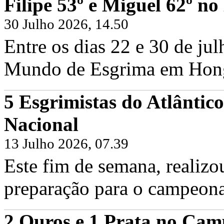
Filipe 53º e Miguel 62º 
30 Julho 2026, 14.50
Entre os dias 22 e 30 de ju
Mundo de Esgrima em Hong 
5 Esgrimistas do Atlântic
Filipe Frazão e Miguel Frazão no Cam
Nacional
Sexta, 19 Junho 2026
Hoje foi dia de voltar às pistas em Fr
Frazão, juntamente com os...
13 Julho 2026, 07.39
Continuar...
Este fim de semana, realizo
preparação para o campeona
2 Ouros e 1 Prata no Cam