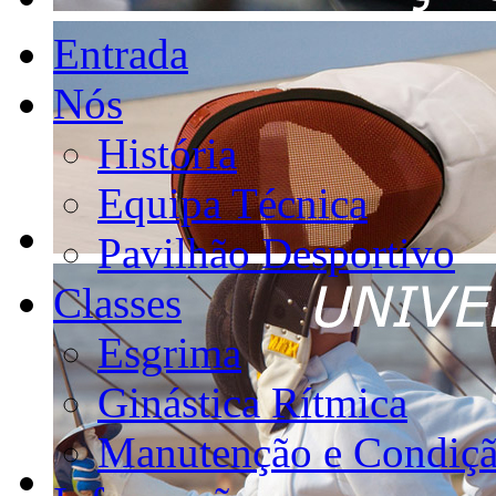
Entrada
Nós
História
Equipa Técnica
Pavilhão Desportivo
Classes
Esgrima
Ginástica Rítmica
Manutenção e Condiçã