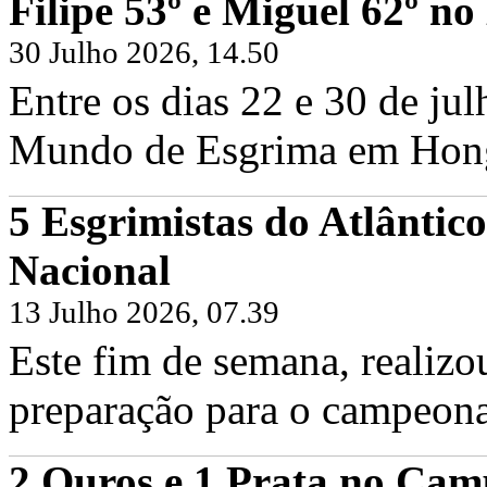
Filipe 53º e Miguel 62º 
30 Julho 2026, 14.50
Entre os dias 22 e 30 de ju
Mundo de Esgrima em Hong 
5 Esgrimistas do Atlântic
Filipe Frazão e Miguel Frazão no Cam
Nacional
Sexta, 19 Junho 2026
Hoje foi dia de voltar às pistas em Fr
Frazão, juntamente com os...
13 Julho 2026, 07.39
Continuar...
Este fim de semana, realizo
preparação para o campeona
2 Ouros e 1 Prata no Cam