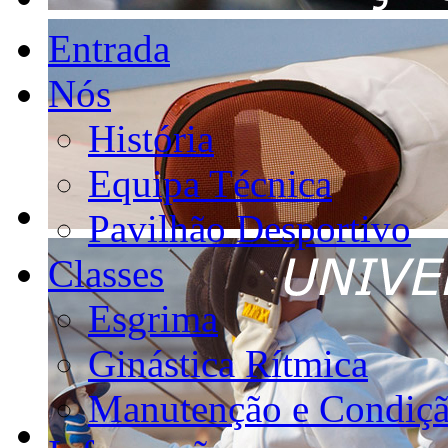
Entrada
Nós
História
Equipa Técnica
Pavilhão Desportivo
Classes
Esgrima
Ginástica Rítmica
Manutenção e Condiçã