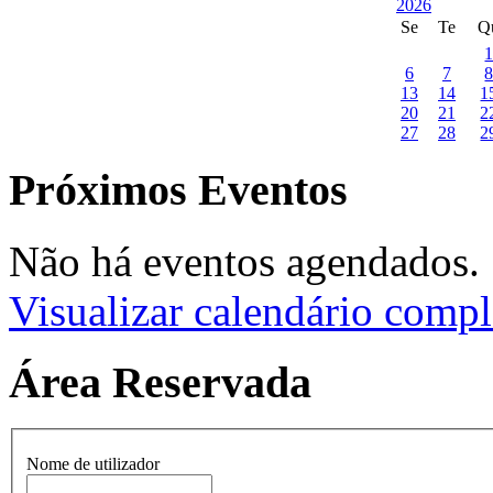
Se
Te
Q
6
7
13
14
1
20
21
2
27
28
2
Próximos Eventos
Não há eventos agendados.
Visualizar calendário compl
Área Reservada
Nome de utilizador