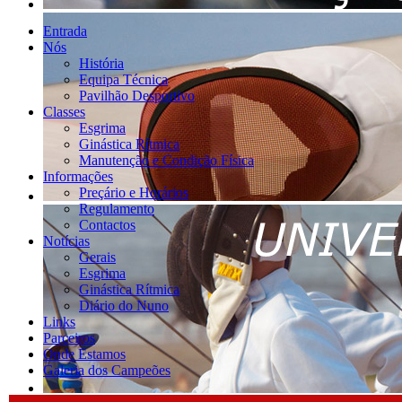
Entrada
Nós
História
Equipa Técnica
Pavilhão Desportivo
Classes
Esgrima
Ginástica Rítmica
Manutenção e Condição Física
Informações
Preçário e Horários
Regulamento
Contactos
Notícias
Gerais
Esgrima
Ginástica Rítmica
Diário do Nuno
Links
Parceiros
Onde Estamos
Galeria dos Campeões