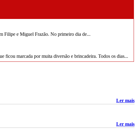
Filipe e Miguel Frazão. No primeiro dia de...
ue ficou marcada por muita diversão e brincadeira. Todos os dias...
ional
io de preparação para o campeonato do mundo de esgrima, que
mpeonato Nacional de Seniores
Ler mais
Caldas da Rainha, realizou-se o Campeonato Nacional de Seniores,
 ouro de Filipe Frazão e a prata...
Filipe Frazão e Miguel Frazão no Campeonato da Europa por
Ler mais
Equipas
Sexta, 19 Junho 2026