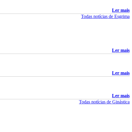
Hoje foi dia de voltar às pistas em França, no Campeonato da
Europa, mas desta vez em equipa. Miguel Frazão e Filipe Frazão,
Ler mais
juntamente com os...
Todas notícias de Esgrima
Continuar...
Ler mais
Ler mais
Ler mais
Todas notícias de Ginástica