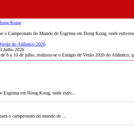
e Hong Kong
ou-se o Campeonato do Mundo de Esgrima em Hong Kong, onde estiveram 
 Verão do Atlântico 2026
3 Julho 2026
e 6 a 10 de julho, realizou-se o Estágio de Verão 2026 do Atlântico, q
.
5 Esgrimistas do Atlântico no Estágio da Seleção Nac
Segunda, 13 Julho 2026
Este fim de semana, realizou-se na Anadia, um estág
contou com a presença de 5 dos...
Continuar...
2 Ouros e 1 Prata no Ca
de Esgrima em Hong Kong, onde estiv...
Segunda, 29 Junho 2026
Este fim de semana, nas 
onde o destaque foi para o
Continuar...
 para o campeonato do mundo de ...