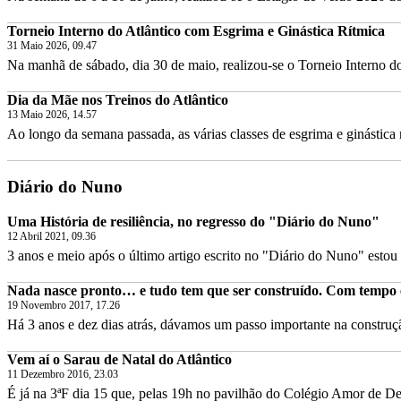
Torneio Interno do Atlântico com Esgrima e Ginástica Rítmica
31 Maio 2026, 09.47
Na manhã de sábado, dia 30 de maio, realizou-se o Torneio Interno do
Dia da Mãe nos Treinos do Atlântico
13 Maio 2026, 14.57
Ao longo da semana passada, as várias classes de esgrima e ginástica rí
Diário do Nuno
Uma História de resiliência, no regresso do "Diário do Nuno"
12 Abril 2021, 09.36
3 anos e meio após o último artigo escrito no "Diário do Nuno" estou d
Nada nasce pronto… e tudo tem que ser construído. Com tempo 
19 Novembro 2017, 17.26
Há 3 anos e dez dias atrás, dávamos um passo importante na construçã
Vem aí o Sarau de Natal do Atlântico
11 Dezembro 2016, 23.03
É já na 3ªF dia 15 que, pelas 19h no pavilhão do Colégio Amor de Deu