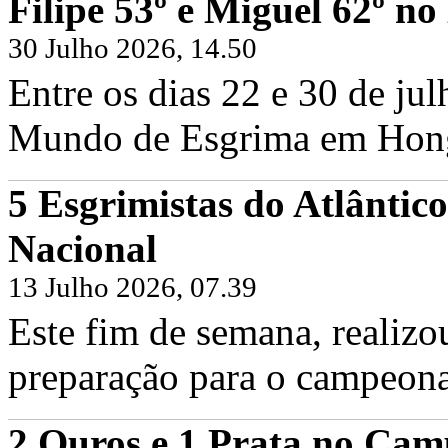
Filipe 53º e Miguel 62º 
30 Julho 2026, 14.50
Entre os dias 22 e 30 de ju
Mundo de Esgrima em Hong 
5 Esgrimistas do Atlântic
Filipe Frazão e Miguel Frazão no Cam
Nacional
Sexta, 19 Junho 2026
Hoje foi dia de voltar às pistas em Fr
Frazão, juntamente com os...
13 Julho 2026, 07.39
Continuar...
Este fim de semana, realizo
preparação para o campeona
2 Ouros e 1 Prata no Cam