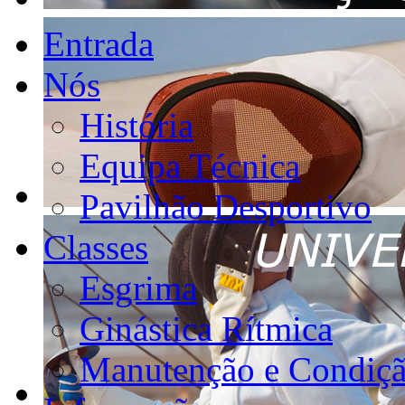
Entrada
Nós
História
Equipa Técnica
Pavilhão Desportivo
Classes
Esgrima
Ginástica Rítmica
Manutenção e Condiçã