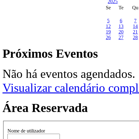
Se
Te
Qu
5
6
7
12
13
14
19
20
21
26
27
28
Próximos Eventos
Não há eventos agendados.
Visualizar calendário compl
Área Reservada
Nome de utilizador