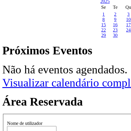
Se
Te
Q
1
2
3
8
9
10
15
16
17
22
23
24
29
30
Próximos Eventos
Não há eventos agendados.
Visualizar calendário compl
Área Reservada
Nome de utilizador