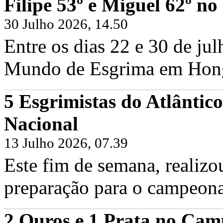
Filipe 53º e Miguel 62º 
30 Julho 2026, 14.50
Entre os dias 22 e 30 de ju
Mundo de Esgrima em Hong 
5 Esgrimistas do Atlântic
Filipe Frazão e Miguel Frazão no Cam
Nacional
Sexta, 19 Junho 2026
Hoje foi dia de voltar às pistas em Fr
Frazão, juntamente com os...
13 Julho 2026, 07.39
Continuar...
Este fim de semana, realizo
preparação para o campeona
2 Ouros e 1 Prata no Cam