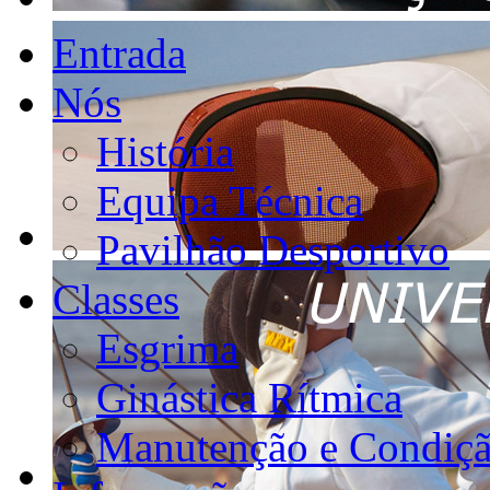
Entrada
Nós
História
Equipa Técnica
Pavilhão Desportivo
Classes
Esgrima
Ginástica Rítmica
Manutenção e Condiçã