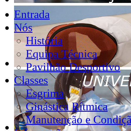
Entrada
Nós
História
Equipa Técnica
Pavilhão Desportivo
Classes
Esgrima
Ginástica Rítmica
Manutenção e Condiçã