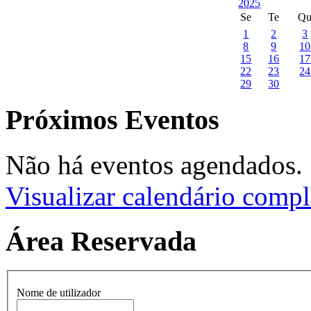
Se
Te
Q
1
2
3
8
9
10
15
16
17
22
23
24
29
30
Próximos Eventos
Não há eventos agendados.
Visualizar calendário compl
Área Reservada
Nome de utilizador