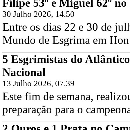
Filipe 53º e Miguel 62º 
30 Julho 2026, 14.50
Entre os dias 22 e 30 de ju
Mundo de Esgrima em Hong 
5 Esgrimistas do Atlântic
Filipe Frazão e Miguel Frazão no Cam
Nacional
Sexta, 19 Junho 2026
Hoje foi dia de voltar às pistas em Fr
Frazão, juntamente com os...
13 Julho 2026, 07.39
Continuar...
Este fim de semana, realizo
preparação para o campeona
2 Ouros e 1 Prata no Cam