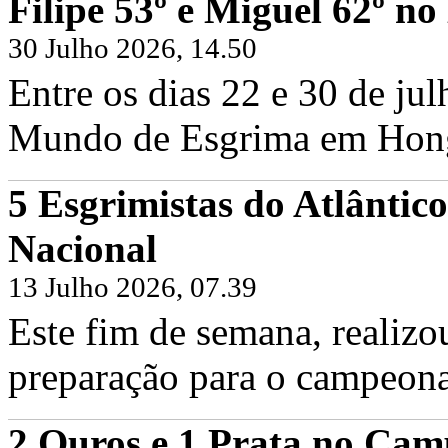
Filipe 53º e Miguel 62º 
30 Julho 2026, 14.50
Entre os dias 22 e 30 de ju
Mundo de Esgrima em Hong 
5 Esgrimistas do Atlântic
Filipe Frazão e Miguel Frazão no Cam
Nacional
Sexta, 19 Junho 2026
Hoje foi dia de voltar às pistas em Fr
Frazão, juntamente com os...
13 Julho 2026, 07.39
Continuar...
Este fim de semana, realizo
preparação para o campeona
2 Ouros e 1 Prata no Cam