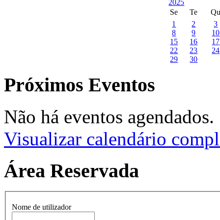
Se
Te
Q
1
2
3
8
9
10
15
16
17
22
23
24
29
30
Próximos Eventos
Não há eventos agendados.
Visualizar calendário compl
Área Reservada
Nome de utilizador