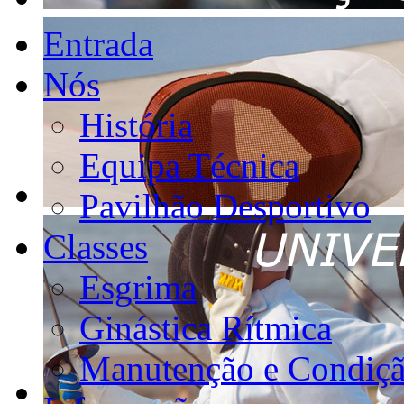
Entrada
Nós
História
Equipa Técnica
Pavilhão Desportivo
Classes
Esgrima
Ginástica Rítmica
Manutenção e Condiçã