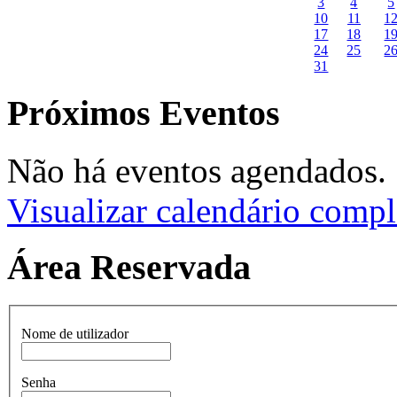
3
4
5
10
11
1
17
18
1
24
25
2
31
Próximos Eventos
Não há eventos agendados.
Visualizar calendário compl
Área Reservada
Nome de utilizador
Senha