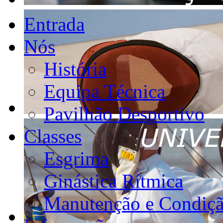
Entrada
Nós
História
Equipa Técnica
Pavilhão Desportivo
Classes
Esgrima
Ginástica Rítmica
Manutenção e Condiçã